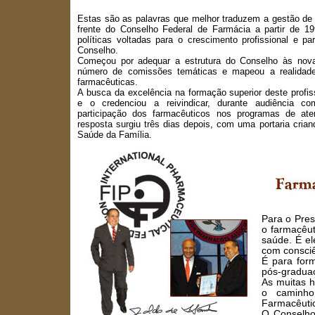
Estas são as palavras que melhor traduzem a gestão de
frente do Conselho Federal de Farmácia a partir de 19
políticas voltadas para o crescimento profissional e p
Conselho.
Começou por adequar a estrutura do Conselho às nova
número de comissões temáticas e mapeou a realidade
farmacêuticas.
A busca da excelência na formação superior deste profi
e o credenciou a reivindicar, durante audiência c
participação dos farmacêuticos nos programas de a
resposta surgiu três dias depois, com uma portaria cria
Saúde da Família.
Para o Pres
o farmacêut
saúde. É el
com consciê
É para form
pós-graduaç
As muitas h
o caminho
Farmacêutico
O Conselho