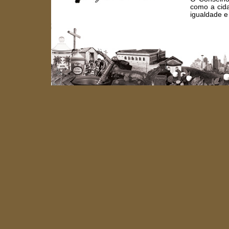
como a cid
igualdade e